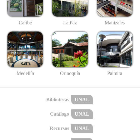
Caribe
La Paz
Manizales
Medellín
Palmira
Orinoquía
Bibliotecas
UNAL
Catálogo
UNAL
Recursos
UNAL