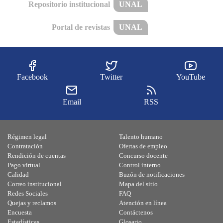
Repositorio institucional
UNAL
Portal de revistas
UNAL
Facebook
Twitter
YouTube
Email
RSS
Régimen legal
Talento humano
Contratación
Ofertas de empleo
Rendición de cuentas
Concurso docente
Pago virtual
Control interno
Calidad
Buzón de notificaciones
Correo institucional
Mapa del sitio
Redes Sociales
FAQ
Quejas y reclamos
Atención en línea
Encuesta
Contáctenos
Estadísticas
Glosario