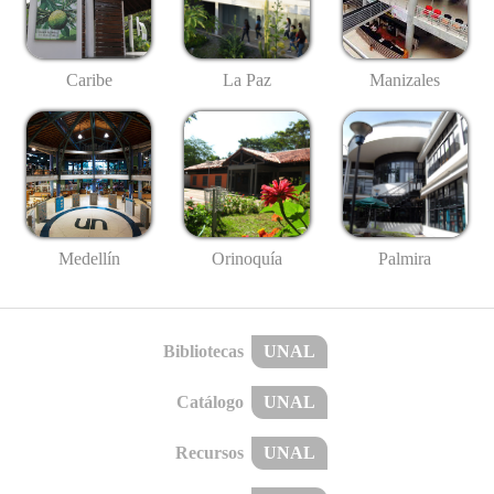
Caribe
La Paz
Manizales
Medellín
Palmira
Orinoquía
Bibliotecas
UNAL
Catálogo
UNAL
Recursos
UNAL