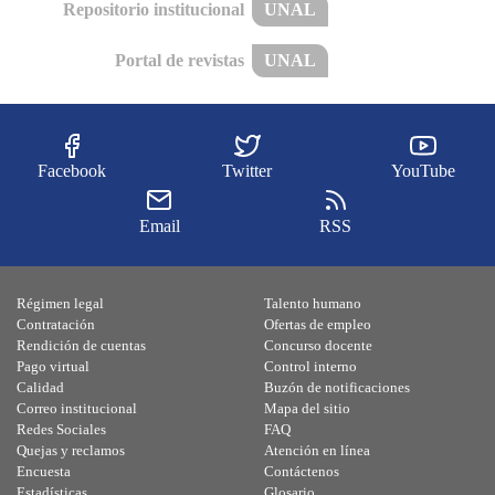
Repositorio institucional
UNAL
Portal de revistas
UNAL
Facebook
Twitter
YouTube
Email
RSS
Régimen legal
Talento humano
Contratación
Ofertas de empleo
Rendición de cuentas
Concurso docente
Pago virtual
Control interno
Calidad
Buzón de notificaciones
Correo institucional
Mapa del sitio
Redes Sociales
FAQ
Quejas y reclamos
Atención en línea
Encuesta
Contáctenos
Estadísticas
Glosario