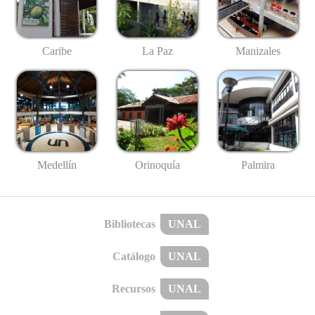
Caribe
La Paz
Manizales
Medellín
Palmira
Orinoquía
Bibliotecas
UNAL
Catálogo
UNAL
Recursos
UNAL