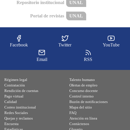
Repositorio institucional
UNAL
Portal de revistas
UNAL
Facebook
Twitter
YouTube
Email
RSS
Régimen legal
Talento humano
Contratación
Ofertas de empleo
Rendición de cuentas
Concurso docente
Pago virtual
Control interno
Calidad
Buzón de notificaciones
Correo institucional
Mapa del sitio
Redes Sociales
FAQ
Quejas y reclamos
Atención en línea
Encuesta
Contáctenos
Estadísticas
Glosario