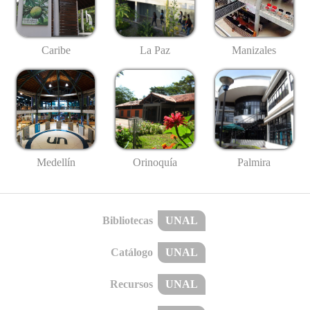
Caribe
La Paz
Manizales
Medellín
Palmira
Orinoquía
Bibliotecas
UNAL
Catálogo
UNAL
Recursos
UNAL