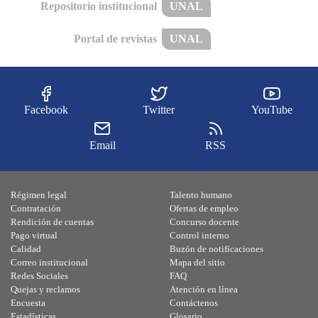
Repositorio institucional
UNAL
Portal de revistas
UNAL
Facebook
Twitter
YouTube
Email
RSS
Régimen legal
Talento humano
Contratación
Ofertas de empleo
Rendición de cuentas
Concurso docente
Pago virtual
Control interno
Calidad
Buzón de notificaciones
Correo institucional
Mapa del sitio
Redes Sociales
FAQ
Quejas y reclamos
Atención en línea
Encuesta
Contáctenos
Estadísticas
Glosario