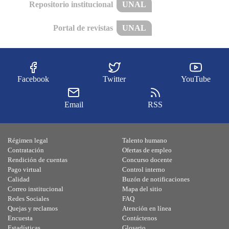
Repositorio institucional
UNAL
Portal de revistas
UNAL
Facebook
Twitter
YouTube
Email
RSS
Régimen legal
Talento humano
Contratación
Ofertas de empleo
Rendición de cuentas
Concurso docente
Pago virtual
Control interno
Calidad
Buzón de notificaciones
Correo institucional
Mapa del sitio
Redes Sociales
FAQ
Quejas y reclamos
Atención en línea
Encuesta
Contáctenos
Estadísticas
Glosario