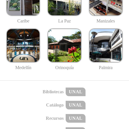
Caribe
La Paz
Manizales
Medellín
Palmira
Orinoquía
Bibliotecas
UNAL
Catálogo
UNAL
Recursos
UNAL