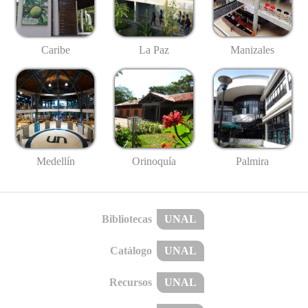
Caribe
La Paz
Manizales
Medellín
Palmira
Orinoquía
Bibliotecas
UNAL
Catálogo
UNAL
Recursos
UNAL