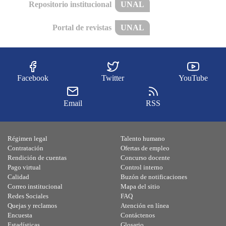
Repositorio institucional
UNAL
Portal de revistas
UNAL
Facebook
Twitter
YouTube
Email
RSS
Régimen legal
Talento humano
Contratación
Ofertas de empleo
Rendición de cuentas
Concurso docente
Pago virtual
Control interno
Calidad
Buzón de notificaciones
Correo institucional
Mapa del sitio
Redes Sociales
FAQ
Quejas y reclamos
Atención en línea
Encuesta
Contáctenos
Estadísticas
Glosario