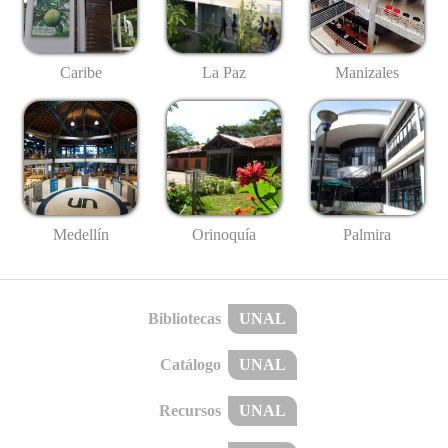
Caribe
La Paz
Manizales
Medellín
Palmira
Orinoquía
Bibliotecas
UNAL
Catálogo
UNAL
Recursos
UNAL