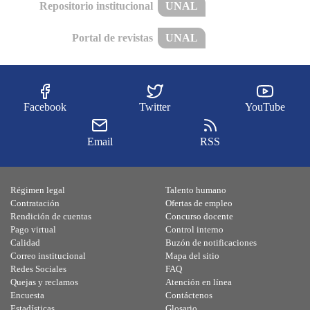
Repositorio institucional
UNAL
Portal de revistas
UNAL
Facebook
Twitter
YouTube
Email
RSS
Régimen legal
Talento humano
Contratación
Ofertas de empleo
Rendición de cuentas
Concurso docente
Pago virtual
Control interno
Calidad
Buzón de notificaciones
Correo institucional
Mapa del sitio
Redes Sociales
FAQ
Quejas y reclamos
Atención en línea
Encuesta
Contáctenos
Estadísticas
Glosario