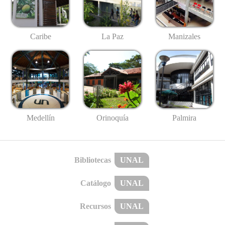
Caribe
La Paz
Manizales
Medellín
Palmira
Orinoquía
Bibliotecas
UNAL
Catálogo
UNAL
Recursos
UNAL