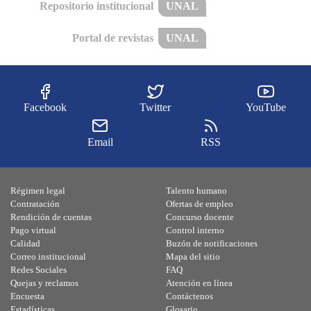
Repositorio institucional
UNAL
Portal de revistas
UNAL
Facebook
Twitter
YouTube
Email
RSS
Régimen legal
Talento humano
Contratación
Ofertas de empleo
Rendición de cuentas
Concurso docente
Pago virtual
Control interno
Calidad
Buzón de notificaciones
Correo institucional
Mapa del sitio
Redes Sociales
FAQ
Quejas y reclamos
Atención en línea
Encuesta
Contáctenos
Estadísticas
Glosario