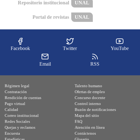
Repositorio institucional
UNAL
Portal de revistas
UNAL
Facebook
Twitter
YouTube
Email
RSS
Régimen legal
Talento humano
Contratación
Ofertas de empleo
Rendición de cuentas
Concurso docente
Pago virtual
Control interno
Calidad
Buzón de notificaciones
Correo institucional
Mapa del sitio
Redes Sociales
FAQ
Quejas y reclamos
Atención en línea
Encuesta
Contáctenos
Estadísticas
Glosario