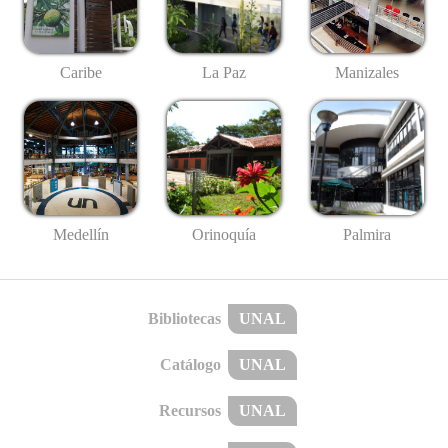
Caribe
La Paz
Manizales
Medellín
Palmira
Orinoquía
Bibliotecas
UNAL
Catálogo
UNAL
Recursos
UNAL