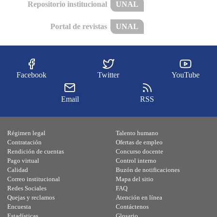
Repositorio institucional
UNAL
Portal de revistas
UNAL
Facebook
Twitter
YouTube
Email
RSS
Régimen legal
Talento humano
Contratación
Ofertas de empleo
Rendición de cuentas
Concurso docente
Pago virtual
Control interno
Calidad
Buzón de notificaciones
Correo institucional
Mapa del sitio
Redes Sociales
FAQ
Quejas y reclamos
Atención en línea
Encuesta
Contáctenos
Estadísticas
Glosario