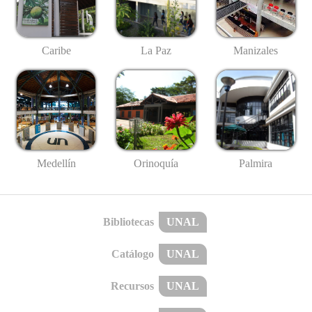
Caribe
La Paz
Manizales
Medellín
Palmira
Orinoquía
Bibliotecas
UNAL
Catálogo
UNAL
Recursos
UNAL