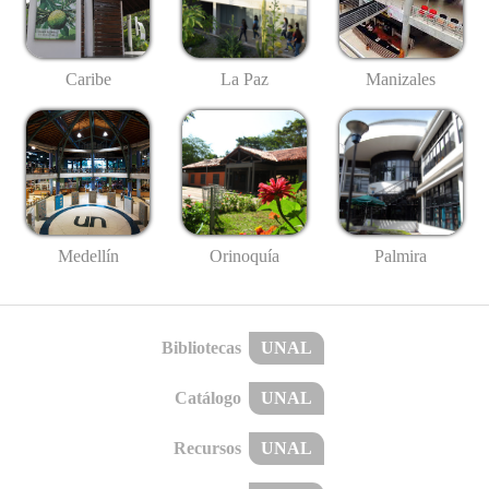
Caribe
La Paz
Manizales
Medellín
Palmira
Orinoquía
Bibliotecas
UNAL
Catálogo
UNAL
Recursos
UNAL