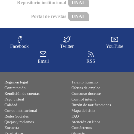
Repositorio institucional
UNAL
Portal de revistas
UNAL
Facebook
Twitter
YouTube
Email
RSS
Régimen legal
Talento humano
Contratación
Ofertas de empleo
Rendición de cuentas
Concurso docente
Pago virtual
Control interno
Calidad
Buzón de notificaciones
Correo institucional
Mapa del sitio
Redes Sociales
FAQ
Quejas y reclamos
Atención en línea
Encuesta
Contáctenos
Estadísticas
Glosario