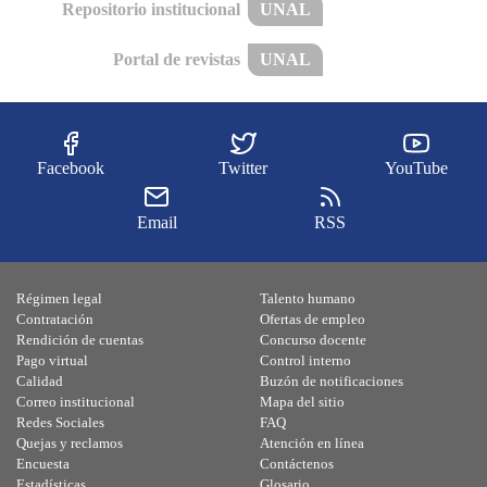
Repositorio institucional
UNAL
Portal de revistas
UNAL
Facebook
Twitter
YouTube
Email
RSS
Régimen legal
Talento humano
Contratación
Ofertas de empleo
Rendición de cuentas
Concurso docente
Pago virtual
Control interno
Calidad
Buzón de notificaciones
Correo institucional
Mapa del sitio
Redes Sociales
FAQ
Quejas y reclamos
Atención en línea
Encuesta
Contáctenos
Estadísticas
Glosario