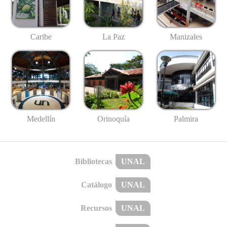
Caribe
La Paz
Manizales
Medellín
Palmira
Orinoquía
Bibliotecas
UNAL
Catálogo
UNAL
Recursos
UNAL