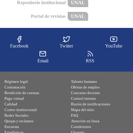
Repositorio institucional
UNAL
Portal de revistas
UNAL
Facebook
Twitter
YouTube
Email
RSS
Régimen legal
Talento humano
Contratación
Ofertas de empleo
Rendición de cuentas
Concurso docente
Pago virtual
Control interno
Calidad
Buzón de notificaciones
Correo institucional
Mapa del sitio
Redes Sociales
FAQ
Quejas y reclamos
Atención en línea
Encuesta
Contáctenos
Estadísticas
Glosario