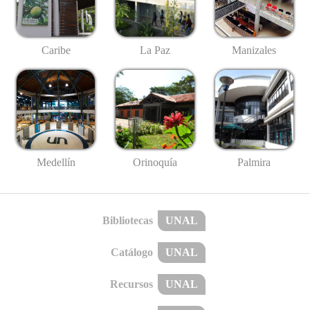
Caribe
La Paz
Manizales
Medellín
Palmira
Orinoquía
Bibliotecas
UNAL
Catálogo
UNAL
Recursos
UNAL