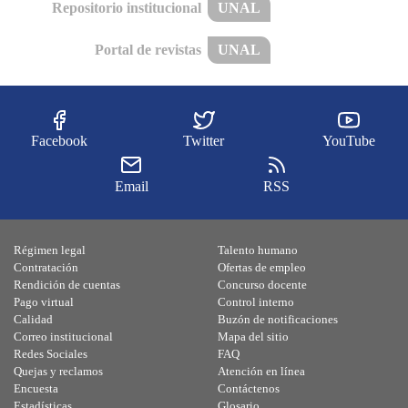
Repositorio institucional
UNAL
Portal de revistas
UNAL
Facebook
Twitter
YouTube
Email
RSS
Régimen legal
Talento humano
Contratación
Ofertas de empleo
Rendición de cuentas
Concurso docente
Pago virtual
Control interno
Calidad
Buzón de notificaciones
Correo institucional
Mapa del sitio
Redes Sociales
FAQ
Quejas y reclamos
Atención en línea
Encuesta
Contáctenos
Estadísticas
Glosario