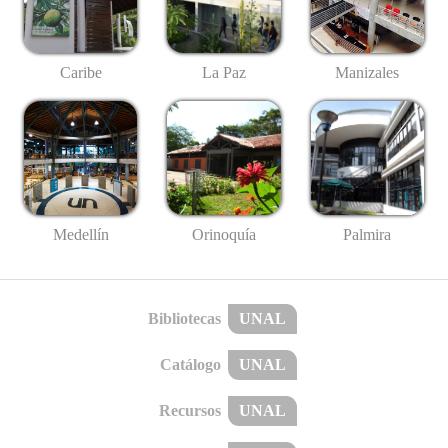
Caribe
La Paz
Manizales
Medellín
Palmira
Orinoquía
Bibliotecas
UNAL
Catálogo
UNAL
Recursos
UNAL