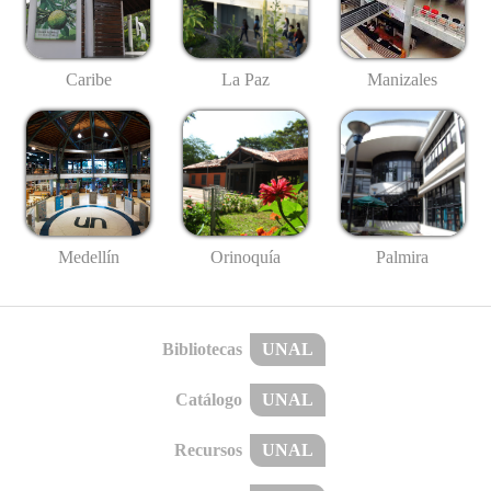
Caribe
La Paz
Manizales
Medellín
Palmira
Orinoquía
Bibliotecas
UNAL
Catálogo
UNAL
Recursos
UNAL