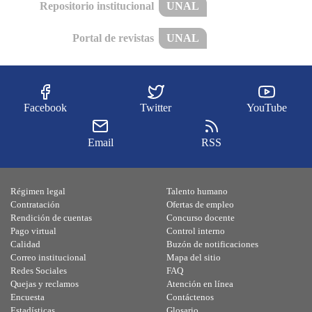
Repositorio institucional
UNAL
Portal de revistas
UNAL
Facebook
Twitter
YouTube
Email
RSS
Régimen legal
Talento humano
Contratación
Ofertas de empleo
Rendición de cuentas
Concurso docente
Pago virtual
Control interno
Calidad
Buzón de notificaciones
Correo institucional
Mapa del sitio
Redes Sociales
FAQ
Quejas y reclamos
Atención en línea
Encuesta
Contáctenos
Estadísticas
Glosario