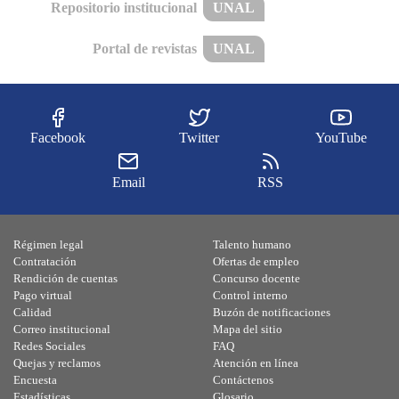
Repositorio institucional
UNAL
Portal de revistas
UNAL
Facebook
Twitter
YouTube
Email
RSS
Régimen legal
Talento humano
Contratación
Ofertas de empleo
Rendición de cuentas
Concurso docente
Pago virtual
Control interno
Calidad
Buzón de notificaciones
Correo institucional
Mapa del sitio
Redes Sociales
FAQ
Quejas y reclamos
Atención en línea
Encuesta
Contáctenos
Estadísticas
Glosario