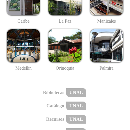
Caribe
La Paz
Manizales
Medellín
Palmira
Orinoquía
Bibliotecas
UNAL
Catálogo
UNAL
Recursos
UNAL