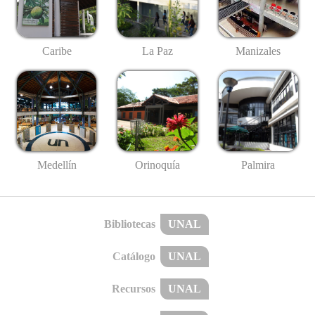
Caribe
La Paz
Manizales
Medellín
Palmira
Orinoquía
Bibliotecas
UNAL
Catálogo
UNAL
Recursos
UNAL