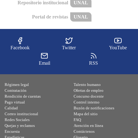
Repositorio institucional
UNAL
Portal de revistas
UNAL
Facebook
Twitter
YouTube
Email
RSS
Régimen legal
Talento humano
Contratación
Ofertas de empleo
Rendición de cuentas
Concurso docente
Pago virtual
Control interno
Calidad
Buzón de notificaciones
Correo institucional
Mapa del sitio
Redes Sociales
FAQ
Quejas y reclamos
Atención en línea
Encuesta
Contáctenos
Estadísticas
Glosario