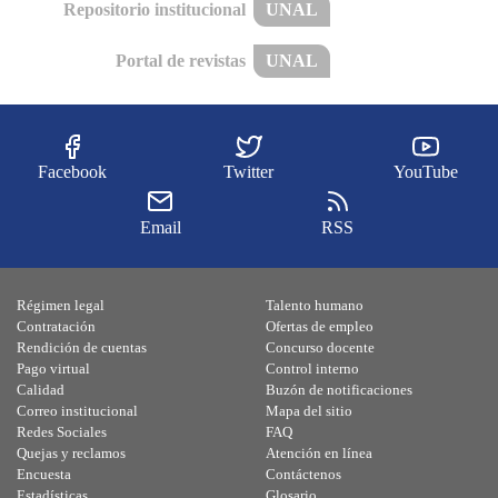
Repositorio institucional
UNAL
Portal de revistas
UNAL
Facebook
Twitter
YouTube
Email
RSS
Régimen legal
Talento humano
Contratación
Ofertas de empleo
Rendición de cuentas
Concurso docente
Pago virtual
Control interno
Calidad
Buzón de notificaciones
Correo institucional
Mapa del sitio
Redes Sociales
FAQ
Quejas y reclamos
Atención en línea
Encuesta
Contáctenos
Estadísticas
Glosario