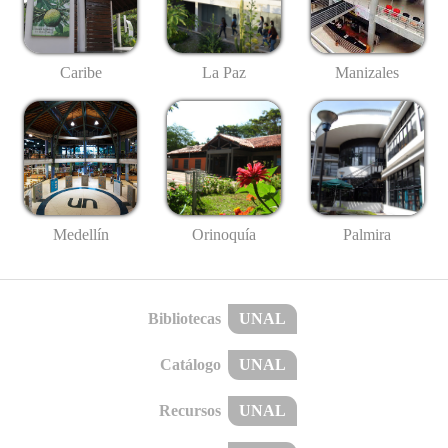
Caribe
La Paz
Manizales
Medellín
Palmira
Orinoquía
Bibliotecas
UNAL
Catálogo
UNAL
Recursos
UNAL