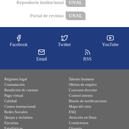
Repositorio institucional
UNAL
Portal de revistas
UNAL
Facebook
Twitter
YouTube
Email
RSS
Régimen legal
Talento humano
Contratación
Ofertas de empleo
Rendición de cuentas
Concurso docente
Pago virtual
Control interno
Calidad
Buzón de notificaciones
Correo institucional
Mapa del sitio
Redes Sociales
FAQ
Quejas y reclamos
Atención en línea
Encuesta
Contáctenos
Estadísticas
Glosario