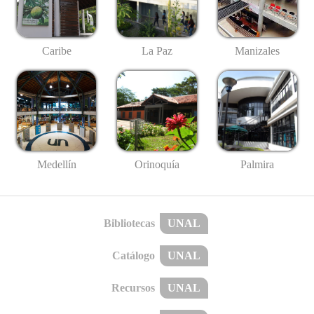
Caribe
La Paz
Manizales
Medellín
Palmira
Orinoquía
Bibliotecas
UNAL
Catálogo
UNAL
Recursos
UNAL