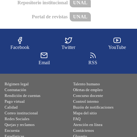
Repositorio institucional
UNAL
Portal de revistas
UNAL
Facebook
Twitter
YouTube
Email
RSS
Régimen legal
Talento humano
Contratación
Ofertas de empleo
Rendición de cuentas
Concurso docente
Pago virtual
Control interno
Calidad
Buzón de notificaciones
Correo institucional
Mapa del sitio
Redes Sociales
FAQ
Quejas y reclamos
Atención en línea
Encuesta
Contáctenos
Estadísticas
Glosario