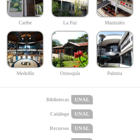
Caribe
La Paz
Manizales
Medellín
Palmira
Orinoquía
Bibliotecas
UNAL
Catálogo
UNAL
Recursos
UNAL