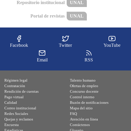
Repositorio institucional
UNAL
Portal de revistas
UNAL
Facebook
Twitter
YouTube
Email
RSS
Régimen legal
Talento humano
Contratación
Ofertas de empleo
Rendición de cuentas
Concurso docente
Pago virtual
Control interno
Calidad
Buzón de notificaciones
Correo institucional
Mapa del sitio
Redes Sociales
FAQ
Quejas y reclamos
Atención en línea
Encuesta
Contáctenos
Estadísticas
Glosario