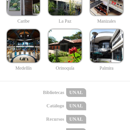
Caribe
La Paz
Manizales
Medellín
Palmira
Orinoquía
Bibliotecas
UNAL
Catálogo
UNAL
Recursos
UNAL