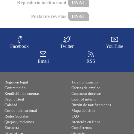
Repositorio institucional
UNAL
Portal de revistas
UNAL
Facebook
Twitter
YouTube
Email
RSS
Régimen legal
Talento humano
Contratación
Ofertas de empleo
Rendición de cuentas
Concurso docente
Pago virtual
Control interno
Calidad
Buzón de notificaciones
Correo institucional
Mapa del sitio
Redes Sociales
FAQ
Quejas y reclamos
Atención en línea
Encuesta
Contáctenos
Estadísticas
Glosario