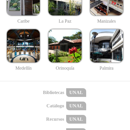
Caribe
La Paz
Manizales
Medellín
Palmira
Orinoquía
Bibliotecas
UNAL
Catálogo
UNAL
Recursos
UNAL