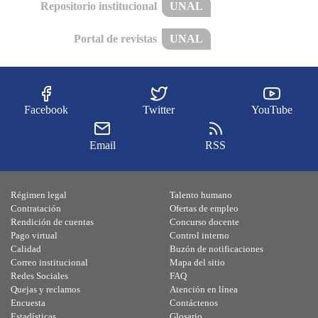
Repositorio institucional
UNAL
Portal de revistas
UNAL
Facebook
Twitter
YouTube
Email
RSS
Régimen legal
Talento humano
Contratación
Ofertas de empleo
Rendición de cuentas
Concurso docente
Pago virtual
Control interno
Calidad
Buzón de notificaciones
Correo institucional
Mapa del sitio
Redes Sociales
FAQ
Quejas y reclamos
Atención en línea
Encuesta
Contáctenos
Estadísticas
Glosario