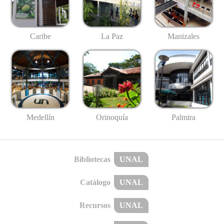
Caribe
La Paz
Manizales
Medellín
Palmira
Orinoquía
Bibliotecas
UNAL
Catálogo
UNAL
Recursos
UNAL