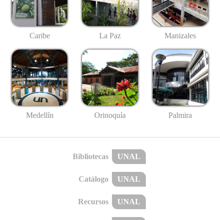
Caribe
La Paz
Manizales
Medellín
Palmira
Orinoquía
Bibliotecas
UNAL
Catálogo
UNAL
Recursos
UNAL