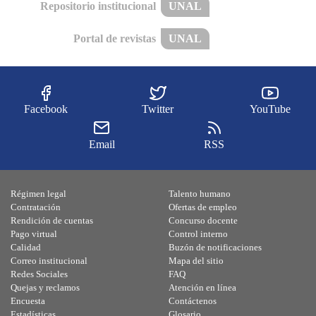
Repositorio institucional
UNAL
Portal de revistas
UNAL
Facebook
Twitter
YouTube
Email
RSS
Régimen legal
Talento humano
Contratación
Ofertas de empleo
Rendición de cuentas
Concurso docente
Pago virtual
Control interno
Calidad
Buzón de notificaciones
Correo institucional
Mapa del sitio
Redes Sociales
FAQ
Quejas y reclamos
Atención en línea
Encuesta
Contáctenos
Estadísticas
Glosario