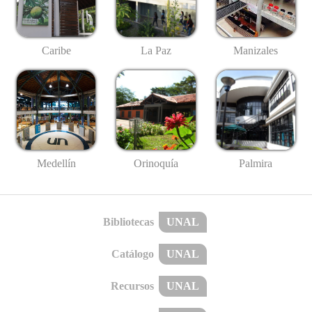
Caribe
La Paz
Manizales
Medellín
Palmira
Orinoquía
Bibliotecas
UNAL
Catálogo
UNAL
Recursos
UNAL