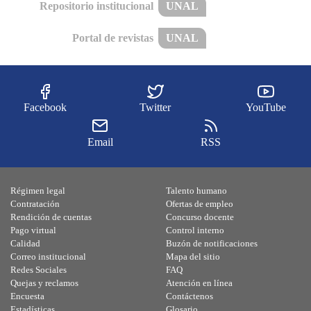
Repositorio institucional
UNAL
Portal de revistas
UNAL
Facebook
Twitter
YouTube
Email
RSS
Régimen legal
Talento humano
Contratación
Ofertas de empleo
Rendición de cuentas
Concurso docente
Pago virtual
Control interno
Calidad
Buzón de notificaciones
Correo institucional
Mapa del sitio
Redes Sociales
FAQ
Quejas y reclamos
Atención en línea
Encuesta
Contáctenos
Estadísticas
Glosario