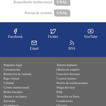
Repositorio institucional
UNAL
Portal de revistas
UNAL
Facebook
Twitter
YouTube
Email
RSS
Régimen legal
Talento humano
Contratación
Ofertas de empleo
Rendición de cuentas
Concurso docente
Pago virtual
Control interno
Calidad
Buzón de notificaciones
Correo institucional
Mapa del sitio
Redes Sociales
FAQ
Quejas y reclamos
Atención en línea
Encuesta
Contáctenos
Estadísticas
Glosario