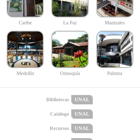
Caribe
La Paz
Manizales
Medellín
Palmira
Orinoquía
Bibliotecas
UNAL
Catálogo
UNAL
Recursos
UNAL