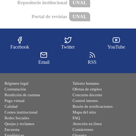
Repositorio institucional
UNAL
Portal de revistas
UNAL
Facebook
Twitter
YouTube
Email
RSS
Régimen legal
Talento humano
Contratación
Ofertas de empleo
Rendición de cuentas
Concurso docente
Pago virtual
Control interno
Calidad
Buzón de notificaciones
Correo institucional
Mapa del sitio
Redes Sociales
FAQ
Quejas y reclamos
Atención en línea
Encuesta
Contáctenos
Estadísticas
Glosario