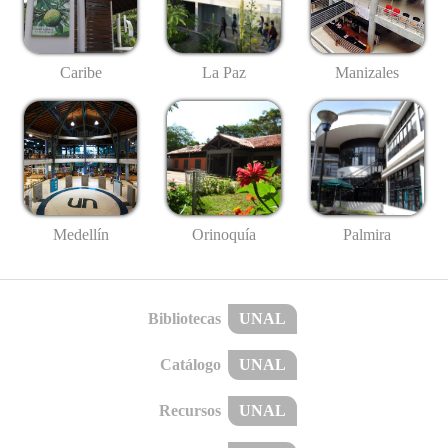
Caribe
La Paz
Manizales
Medellín
Palmira
Orinoquía
Bibliotecas
UNAL
Catálogo
UNAL
Recursos
UNAL