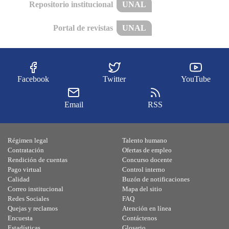
Repositorio institucional
UNAL
Portal de revistas
UNAL
Facebook
Twitter
YouTube
Email
RSS
Régimen legal
Talento humano
Contratación
Ofertas de empleo
Rendición de cuentas
Concurso docente
Pago virtual
Control interno
Calidad
Buzón de notificaciones
Correo institucional
Mapa del sitio
Redes Sociales
FAQ
Quejas y reclamos
Atención en línea
Encuesta
Contáctenos
Estadísticas
Glosario