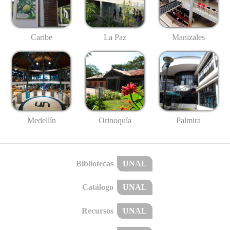
Caribe
La Paz
Manizales
Medellín
Palmira
Orinoquía
Bibliotecas
UNAL
Catálogo
UNAL
Recursos
UNAL