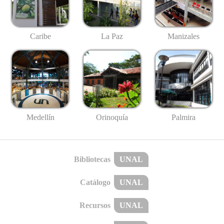
Caribe
La Paz
Manizales
Medellín
Palmira
Orinoquía
Bibliotecas
UNAL
Catálogo
UNAL
Recursos
UNAL