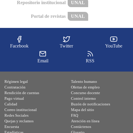
Repositorio institucional
UNAL
Portal de revistas
UNAL
Facebook
Twitter
YouTube
Email
RSS
Régimen legal
Talento humano
Contratación
Ofertas de empleo
Rendición de cuentas
Concurso docente
Pago virtual
Control interno
Calidad
Buzón de notificaciones
Correo institucional
Mapa del sitio
Redes Sociales
FAQ
Quejas y reclamos
Atención en línea
Encuesta
Contáctenos
Estadísticas
Glosario