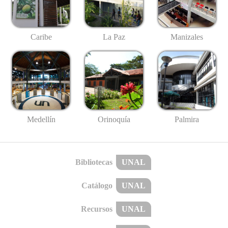
Caribe
La Paz
Manizales
Medellín
Palmira
Orinoquía
Bibliotecas
UNAL
Catálogo
UNAL
Recursos
UNAL