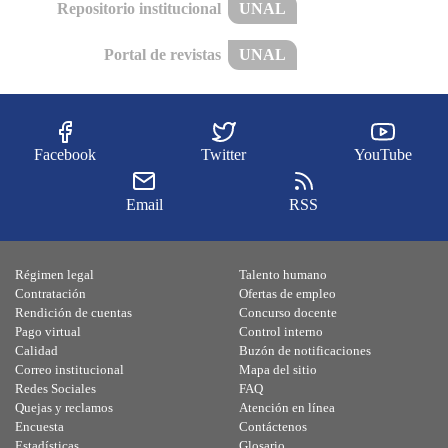
Repositorio institucional
UNAL
Portal de revistas
UNAL
Facebook
Twitter
YouTube
Email
RSS
Régimen legal
Talento humano
Contratación
Ofertas de empleo
Rendición de cuentas
Concurso docente
Pago virtual
Control interno
Calidad
Buzón de notificaciones
Correo institucional
Mapa del sitio
Redes Sociales
FAQ
Quejas y reclamos
Atención en línea
Encuesta
Contáctenos
Estadísticas
Glosario