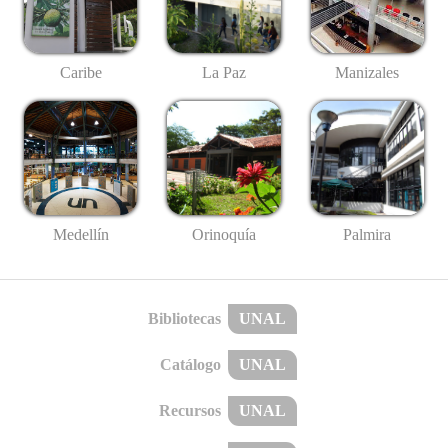
Caribe
La Paz
Manizales
Medellín
Palmira
Orinoquía
Bibliotecas
UNAL
Catálogo
UNAL
Recursos
UNAL