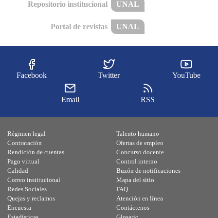
Repositorio institucional
UNAL
Portal de revistas
UNAL
Facebook
Twitter
YouTube
Email
RSS
Régimen legal
Talento humano
Contratación
Ofertas de empleo
Rendición de cuentas
Concurso docente
Pago virtual
Control interno
Calidad
Buzón de notificaciones
Correo institucional
Mapa del sitio
Redes Sociales
FAQ
Quejas y reclamos
Atención en línea
Encuesta
Contáctenos
Estadísticas
Glosario