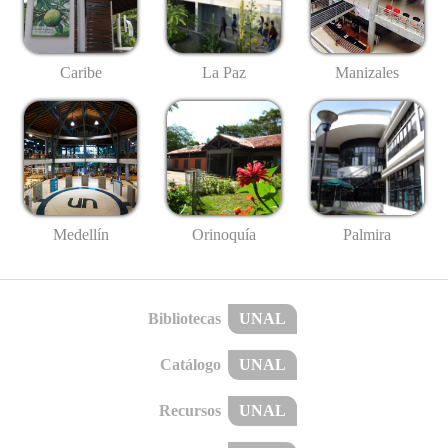
Caribe
La Paz
Manizales
Medellín
Palmira
Orinoquía
Bibliotecas
UNAL
Catálogo
UNAL
Recursos
UNAL