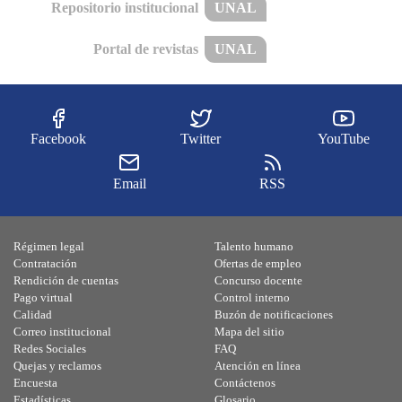
Repositorio institucional
UNAL
Portal de revistas
UNAL
Facebook
Twitter
YouTube
Email
RSS
Régimen legal
Talento humano
Contratación
Ofertas de empleo
Rendición de cuentas
Concurso docente
Pago virtual
Control interno
Calidad
Buzón de notificaciones
Correo institucional
Mapa del sitio
Redes Sociales
FAQ
Quejas y reclamos
Atención en línea
Encuesta
Contáctenos
Estadísticas
Glosario