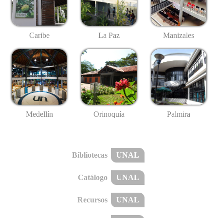
Caribe
La Paz
Manizales
Medellín
Palmira
Orinoquía
Bibliotecas
UNAL
Catálogo
UNAL
Recursos
UNAL