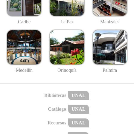
Caribe
La Paz
Manizales
Medellín
Palmira
Orinoquía
Bibliotecas
UNAL
Catálogo
UNAL
Recursos
UNAL