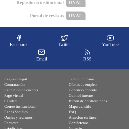
Repositorio institucional
UNAL
Portal de revistas
UNAL
Facebook
Twitter
YouTube
Email
RSS
Régimen legal
Talento humano
Contratación
Ofertas de empleo
Rendición de cuentas
Concurso docente
Pago virtual
Control interno
Calidad
Buzón de notificaciones
Correo institucional
Mapa del sitio
Redes Sociales
FAQ
Quejas y reclamos
Atención en línea
Encuesta
Contáctenos
Estadísticas
Glosario