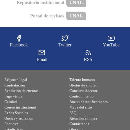
Repositorio institucional
UNAL
Portal de revistas
UNAL
Facebook
Twitter
YouTube
Email
RSS
Régimen legal
Talento humano
Contratación
Ofertas de empleo
Rendición de cuentas
Concurso docente
Pago virtual
Control interno
Calidad
Buzón de notificaciones
Correo institucional
Mapa del sitio
Redes Sociales
FAQ
Quejas y reclamos
Atención en línea
Encuesta
Contáctenos
Estadísticas
Glosario