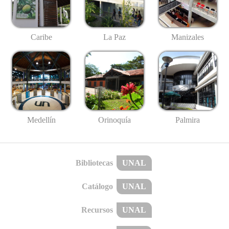
Caribe
La Paz
Manizales
Medellín
Palmira
Orinoquía
Bibliotecas
UNAL
Catálogo
UNAL
Recursos
UNAL