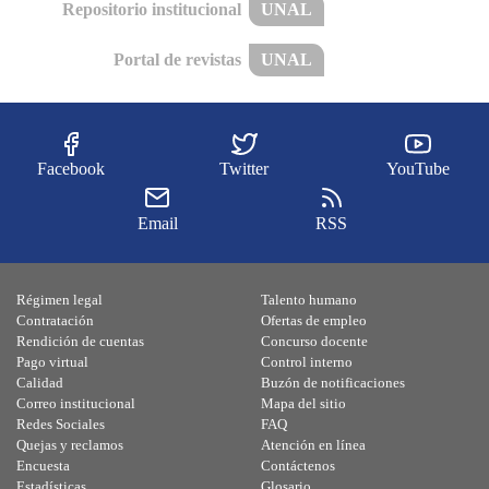
Repositorio institucional
UNAL
Portal de revistas
UNAL
Facebook
Twitter
YouTube
Email
RSS
Régimen legal
Talento humano
Contratación
Ofertas de empleo
Rendición de cuentas
Concurso docente
Pago virtual
Control interno
Calidad
Buzón de notificaciones
Correo institucional
Mapa del sitio
Redes Sociales
FAQ
Quejas y reclamos
Atención en línea
Encuesta
Contáctenos
Estadísticas
Glosario