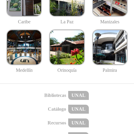
Caribe
La Paz
Manizales
Medellín
Palmira
Orinoquía
Bibliotecas
UNAL
Catálogo
UNAL
Recursos
UNAL