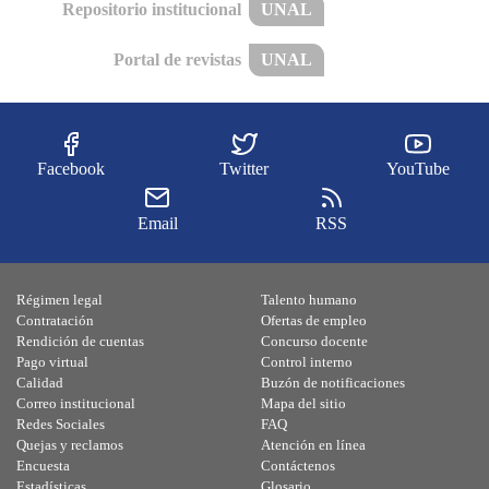
Repositorio institucional
UNAL
Portal de revistas
UNAL
Facebook
Twitter
YouTube
Email
RSS
Régimen legal
Talento humano
Contratación
Ofertas de empleo
Rendición de cuentas
Concurso docente
Pago virtual
Control interno
Calidad
Buzón de notificaciones
Correo institucional
Mapa del sitio
Redes Sociales
FAQ
Quejas y reclamos
Atención en línea
Encuesta
Contáctenos
Estadísticas
Glosario