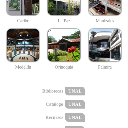
Caribe
La Paz
Manizales
Medellín
Palmira
Orinoquía
Bibliotecas
UNAL
Catálogo
UNAL
Recursos
UNAL