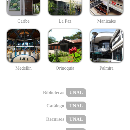
Caribe
La Paz
Manizales
Medellín
Palmira
Orinoquía
Bibliotecas
UNAL
Catálogo
UNAL
Recursos
UNAL