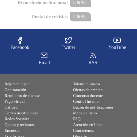
Repositorio institucional
UNAL
Portal de revistas
UNAL
Facebook
Twitter
YouTube
Email
RSS
Régimen legal
Talento humano
Contratación
Ofertas de empleo
Rendición de cuentas
Concurso docente
Pago virtual
Control interno
Calidad
Buzón de notificaciones
Correo institucional
Mapa del sitio
Redes Sociales
FAQ
Quejas y reclamos
Atención en línea
Encuesta
Contáctenos
Estadísticas
Glosario