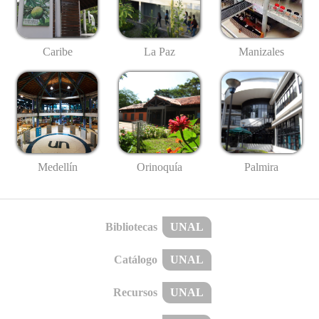
Caribe
La Paz
Manizales
Medellín
Palmira
Orinoquía
Bibliotecas
UNAL
Catálogo
UNAL
Recursos
UNAL