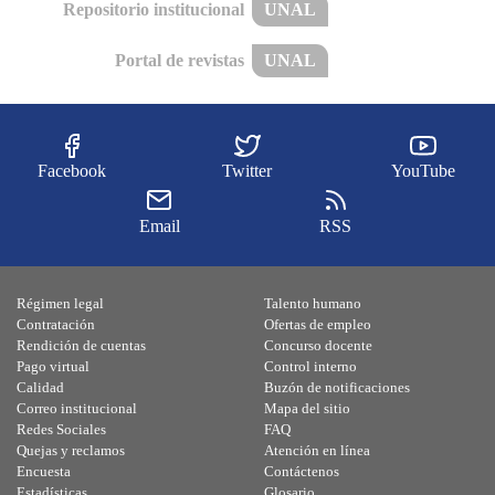
Repositorio institucional
UNAL
Portal de revistas
UNAL
Facebook
Twitter
YouTube
Email
RSS
Régimen legal
Talento humano
Contratación
Ofertas de empleo
Rendición de cuentas
Concurso docente
Pago virtual
Control interno
Calidad
Buzón de notificaciones
Correo institucional
Mapa del sitio
Redes Sociales
FAQ
Quejas y reclamos
Atención en línea
Encuesta
Contáctenos
Estadísticas
Glosario