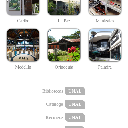
Caribe
La Paz
Manizales
Medellín
Palmira
Orinoquía
Bibliotecas
UNAL
Catálogo
UNAL
Recursos
UNAL