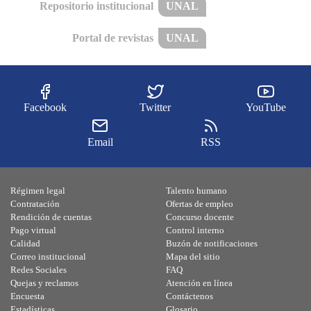
Repositorio institucional
UNAL
Portal de revistas
UNAL
Facebook
Twitter
YouTube
Email
RSS
Régimen legal
Talento humano
Contratación
Ofertas de empleo
Rendición de cuentas
Concurso docente
Pago virtual
Control interno
Calidad
Buzón de notificaciones
Correo institucional
Mapa del sitio
Redes Sociales
FAQ
Quejas y reclamos
Atención en línea
Encuesta
Contáctenos
Estadísticas
Glosario