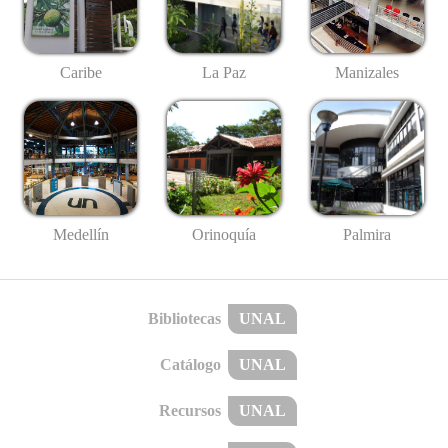
Caribe
La Paz
Manizales
Medellín
Palmira
Orinoquía
Bibliotecas
UNAL
Catálogo
UNAL
Recursos
UNAL