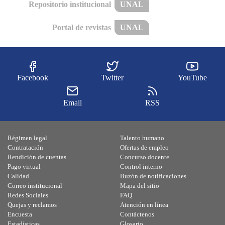
Repositorio institucional
UNAL
Portal de revistas
UNAL
Facebook
Twitter
YouTube
Email
RSS
Régimen legal
Talento humano
Contratación
Ofertas de empleo
Rendición de cuentas
Concurso docente
Pago virtual
Control interno
Calidad
Buzón de notificaciones
Correo institucional
Mapa del sitio
Redes Sociales
FAQ
Quejas y reclamos
Atención en línea
Encuesta
Contáctenos
Estadísticas
Glosario