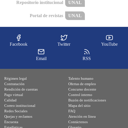
Repositorio institucional
UNAL
Portal de revistas
UNAL
Facebook
Twitter
YouTube
Email
RSS
Régimen legal
Talento humano
Contratación
Ofertas de empleo
Rendición de cuentas
Concurso docente
Pago virtual
Control interno
Calidad
Buzón de notificaciones
Correo institucional
Mapa del sitio
Redes Sociales
FAQ
Quejas y reclamos
Atención en línea
Encuesta
Contáctenos
Estadísticas
Glosario