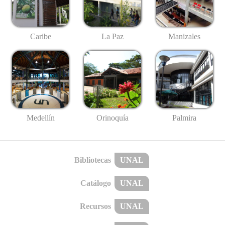
Caribe
La Paz
Manizales
Medellín
Palmira
Orinoquía
Bibliotecas
UNAL
Catálogo
UNAL
Recursos
UNAL