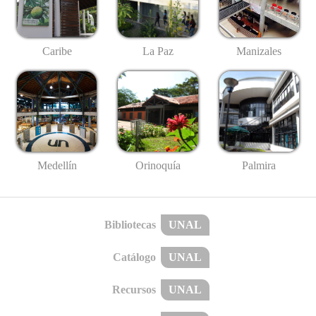
Caribe
La Paz
Manizales
Medellín
Palmira
Orinoquía
Bibliotecas
UNAL
Catálogo
UNAL
Recursos
UNAL