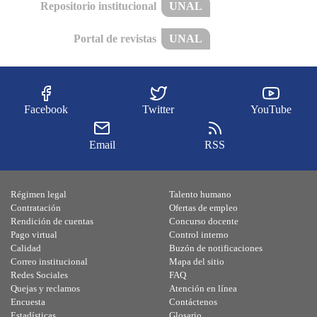
Repositorio institucional
UNAL
Portal de revistas
UNAL
Facebook
Twitter
YouTube
Email
RSS
Régimen legal
Talento humano
Contratación
Ofertas de empleo
Rendición de cuentas
Concurso docente
Pago virtual
Control interno
Calidad
Buzón de notificaciones
Correo institucional
Mapa del sitio
Redes Sociales
FAQ
Quejas y reclamos
Atención en línea
Encuesta
Contáctenos
Estadísticas
Glosario