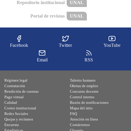
Repositorio institucional
UNAL
Portal de revistas
UNAL
Facebook
Twitter
YouTube
Email
RSS
Régimen legal
Talento humano
Contratación
Ofertas de empleo
Rendición de cuentas
Concurso docente
Pago virtual
Control interno
Calidad
Buzón de notificaciones
Correo institucional
Mapa del sitio
Redes Sociales
FAQ
Quejas y reclamos
Atención en línea
Encuesta
Contáctenos
Estadísticas
Glosario