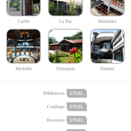
Caribe
La Paz
Manizales
Medellín
Palmira
Orinoquía
Bibliotecas
UNAL
Catálogo
UNAL
Recursos
UNAL