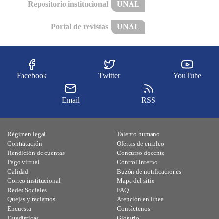
Repositorio institucional
UNAL
Portal de revistas
UNAL
Facebook
Twitter
YouTube
Email
RSS
Régimen legal
Talento humano
Contratación
Ofertas de empleo
Rendición de cuentas
Concurso docente
Pago virtual
Control interno
Calidad
Buzón de notificaciones
Correo institucional
Mapa del sitio
Redes Sociales
FAQ
Quejas y reclamos
Atención en línea
Encuesta
Contáctenos
Estadísticas
Glosario