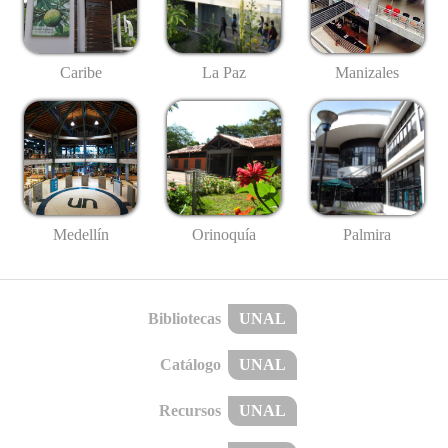
Caribe
La Paz
Manizales
Medellín
Palmira
Orinoquía
Bibliotecas
UNAL
Catálogo
UNAL
Recursos
UNAL