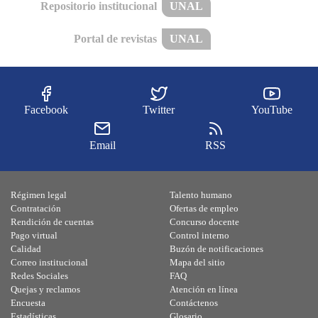
Repositorio institucional
UNAL
Portal de revistas
UNAL
Facebook
Twitter
YouTube
Email
RSS
Régimen legal
Talento humano
Contratación
Ofertas de empleo
Rendición de cuentas
Concurso docente
Pago virtual
Control interno
Calidad
Buzón de notificaciones
Correo institucional
Mapa del sitio
Redes Sociales
FAQ
Quejas y reclamos
Atención en línea
Encuesta
Contáctenos
Estadísticas
Glosario