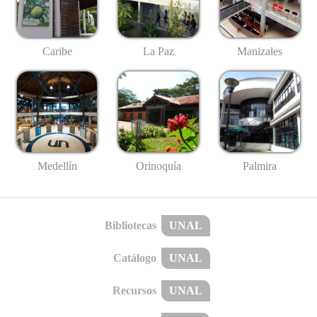
Caribe
La Paz
Manizales
Medellín
Palmira
Orinoquía
Bibliotecas
UNAL
Catálogo
UNAL
Recursos
UNAL