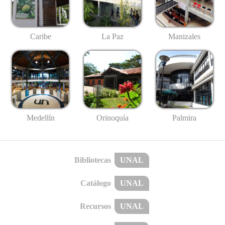
Caribe
La Paz
Manizales
Medellín
Palmira
Orinoquía
Bibliotecas
UNAL
Catálogo
UNAL
Recursos
UNAL