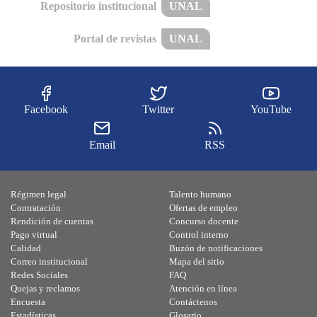
Repositorio institucional
UNAL
Portal de revistas
UNAL
Facebook
Twitter
YouTube
Email
RSS
Régimen legal
Talento humano
Contratación
Ofertas de empleo
Rendición de cuentas
Concurso docente
Pago virtual
Control interno
Calidad
Buzón de notificaciones
Correo institucional
Mapa del sitio
Redes Sociales
FAQ
Quejas y reclamos
Atención en línea
Encuesta
Contáctenos
Estadísticas
Glosario