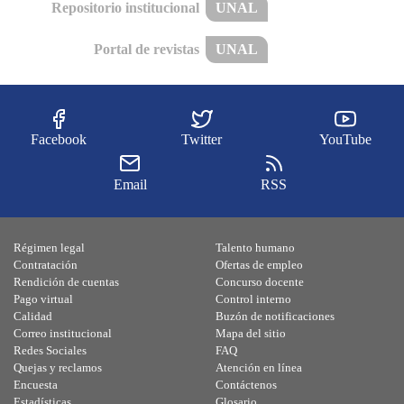
Repositorio institucional
UNAL
Portal de revistas
UNAL
Facebook
Twitter
YouTube
Email
RSS
Régimen legal
Talento humano
Contratación
Ofertas de empleo
Rendición de cuentas
Concurso docente
Pago virtual
Control interno
Calidad
Buzón de notificaciones
Correo institucional
Mapa del sitio
Redes Sociales
FAQ
Quejas y reclamos
Atención en línea
Encuesta
Contáctenos
Estadísticas
Glosario