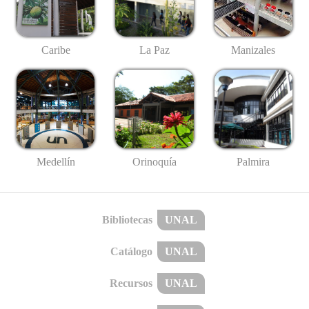
Caribe
La Paz
Manizales
Medellín
Palmira
Orinoquía
Bibliotecas
UNAL
Catálogo
UNAL
Recursos
UNAL