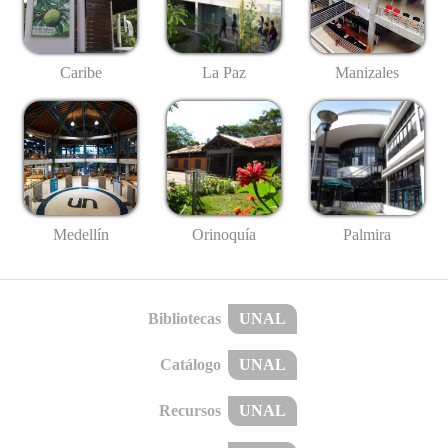
Caribe
La Paz
Manizales
Medellín
Palmira
Orinoquía
Bibliotecas
UNAL
Catálogo
UNAL
Recursos
UNAL