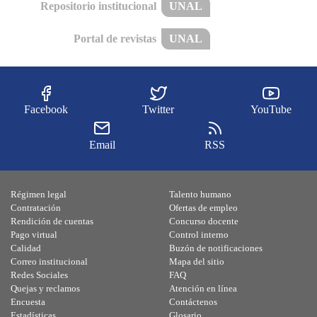
Repositorio institucional
UNAL
Portal de revistas
UNAL
Facebook
Twitter
YouTube
Email
RSS
Régimen legal
Talento humano
Contratación
Ofertas de empleo
Rendición de cuentas
Concurso docente
Pago virtual
Control interno
Calidad
Buzón de notificaciones
Correo institucional
Mapa del sitio
Redes Sociales
FAQ
Quejas y reclamos
Atención en línea
Encuesta
Contáctenos
Estadísticas
Glosario