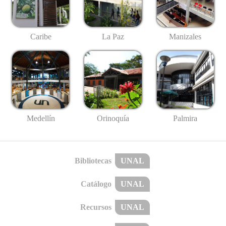
Caribe
La Paz
Manizales
Medellín
Palmira
Orinoquía
Bibliotecas
UNAL
Catálogo
UNAL
Recursos
UNAL