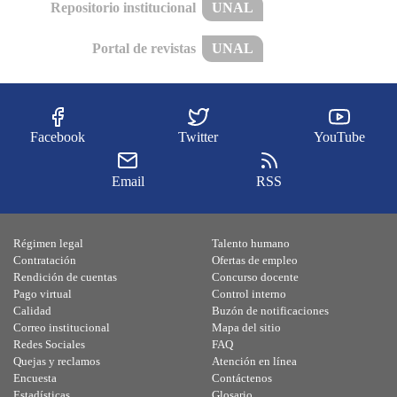
Repositorio institucional
UNAL
Portal de revistas
UNAL
Facebook
Twitter
YouTube
Email
RSS
Régimen legal
Talento humano
Contratación
Ofertas de empleo
Rendición de cuentas
Concurso docente
Pago virtual
Control interno
Calidad
Buzón de notificaciones
Correo institucional
Mapa del sitio
Redes Sociales
FAQ
Quejas y reclamos
Atención en línea
Encuesta
Contáctenos
Estadísticas
Glosario